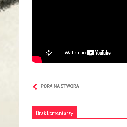
PORA NA STWORA
Brak komentarzy