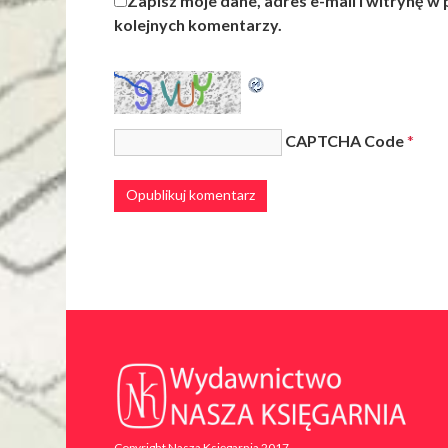
Zapisz moje dane, adres e-mail i witrynę w
kolejnych komentarzy.
CAPTCHA Code
*
Copyright Nasza Księgarnia 2017