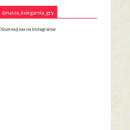
@nasza_ksiegarnia_gry
Obserwuj nas na Instagramie